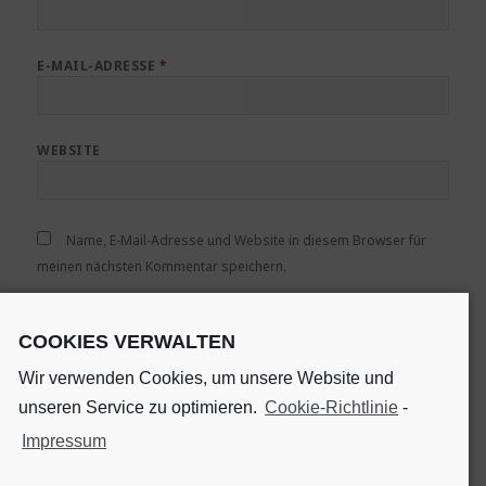
E-MAIL-ADRESSE
*
WEBSITE
Name, E-Mail-Adresse und Website in diesem Browser für
meinen nächsten Kommentar speichern.
COOKIES VERWALTEN
Wir verwenden Cookies, um unsere Website und
unseren Service zu optimieren.
Cookie-Richtlinie
-
Benachrichtige mich über neue Beiträge via E-Mail.
Impressum