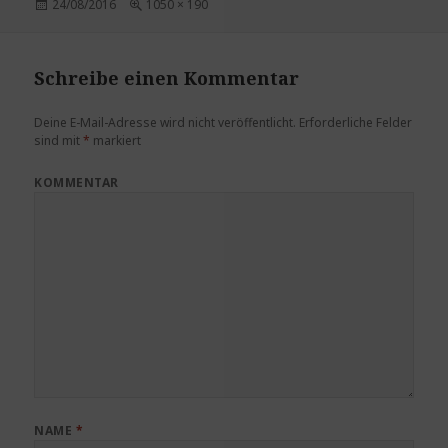
Veröffentlicht
Volle
24/08/2016
1050 × 190
am
Größe
Schreibe einen Kommentar
Deine E-Mail-Adresse wird nicht veröffentlicht.
Erforderliche Felder
sind mit
*
markiert
KOMMENTAR
NAME
*