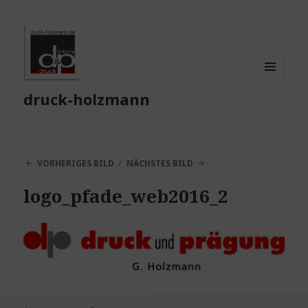
MENÜ
druck-holzmann
UND
WIDGETS
VORHERIGES BILD
NÄCHSTES BILD
logo_pfade_web2016_2