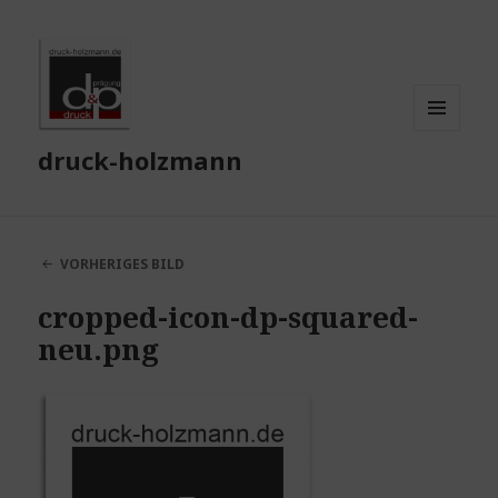
MENÜ
druck-holzmann
UND
WIDGETS
VORHERIGES BILD
cropped-icon-dp-squared-
neu.png