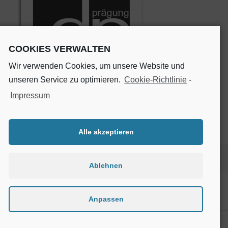
COOKIES VERWALTEN
Wir verwenden Cookies, um unsere Website und
unseren Service zu optimieren.
Cookie-Richtlinie
-
Impressum
http://druck-holzmann.de/wp-
content/uploads/2016/10/cropped-icon-dp-squared-
neu.png
Alle akzeptieren
Veröffentlicht
Volle
01/10/2016
248 × 248
Ablehnen
am
Größe
Beitragsnavigation
VERÖFFENTLICHT IN
cropped-icon-dp-squared-neu.png
Anpassen
Datenschutz
Stolz präsentiert von WordPress